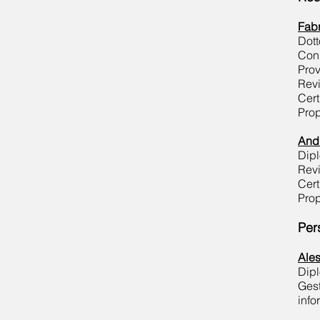
Fabr
Dott
Con
Prov
Revi
Cert
Prop
And
Dipl
Revi
Cert
Prop
Per
Ales
Dipl
Gest
info