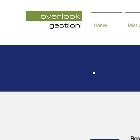
Home
Missi
C
Resp