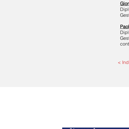
Gior
Dipl
Gest
Paol
Dipl
Gest
cont
< Ind