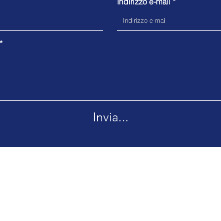
Indirizzo e-mail
Invia...
 Appia Nuova, 572 Ed. F - 00179 Roma
Tel. 0690281024
© Overlook Gestioni Srl - Upd. 06/2023