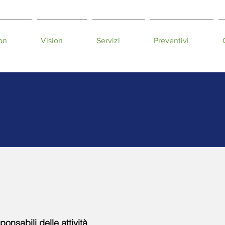
on
Vision
Servizi
Preventivi
hi siamo: struttura azienda
competenze specifiche
onsabili delle attività